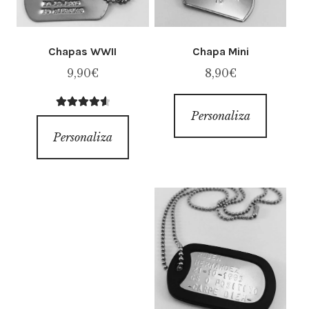
Chapas WWII
Chapa Mini
9,90
€
8,90
€
Personaliza
Avaliação
4.71
de 5
Personaliza